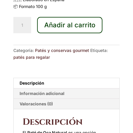
📦 Formato 100 g
Paté
Añadir al carrito
de
Oca
Natural
100
Categoría:
Patés y conservas gourmet
Etiqueta:
g
patés para regalar
cantidad
Descripción
Información adicional
Valoraciones (0)
Descripción
El
Paté de Oca Natural
es una opción