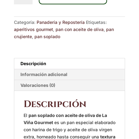
con
aceite
de
Categoría:
Panadería y Repostería
Etiquetas:
oliva
aperitivos gourmet
,
pan con aceite de oliva
,
pan
gourmet
crujiente
,
pan soplado
120
g
cantidad
Descripción
Información adicional
Valoraciones (0)
Descripción
El
pan soplado con aceite de oliva de La
Viña Gourmet
es un pan especial elaborado
con harina de trigo y aceite de oliva virgen
extra, horneado hasta conseguir una
textura