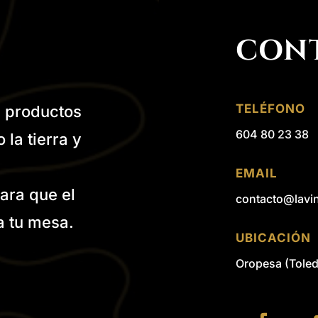
CON
TELÉFONO
 productos
604 80 23 38
la tierra y
EMAIL
ara que el
contacto@lavi
a tu mesa.
UBICACIÓN
Oropesa (Toled