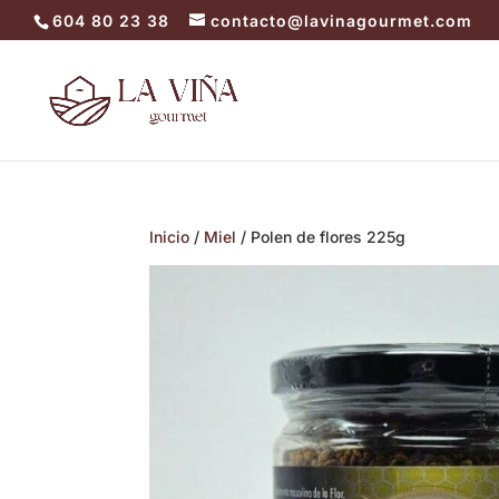
604 80 23 38
contacto@lavinagourmet.com
Inicio
/
Miel
/ Polen de flores 225g