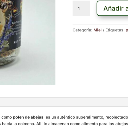
Polen
Añadir a
de
flores
225g
cantidad
Categoría:
Miel
Etiquetas:
p
do como
polen de abejas
, es un auténtico superalimento, recolectad
s hacia la colmena. Allí lo almacenan como alimento para las abejas