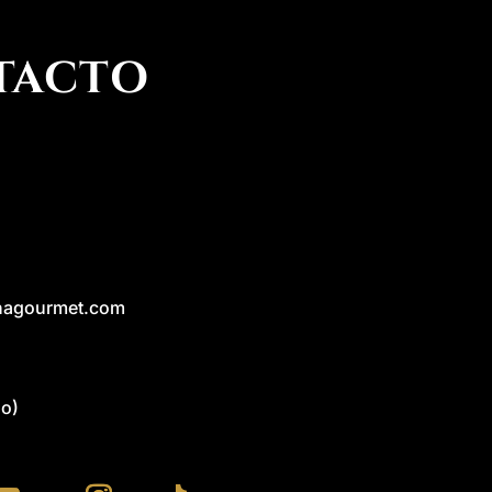
TACTO
nagourmet.com
o)