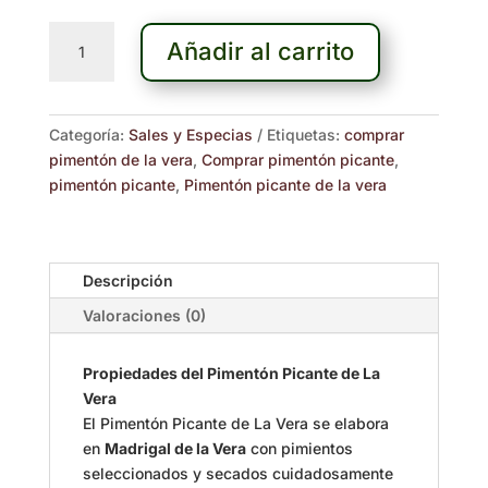
Pimentón
Añadir al carrito
Picante
de
La
Vera
Categoría:
Sales y Especias
Etiquetas:
comprar
80g
pimentón de la vera
,
Comprar pimentón picante
,
cantidad
pimentón picante
,
Pimentón picante de la vera
Descripción
Valoraciones (0)
Propiedades del Pimentón Picante de La
Vera
El Pimentón Picante de La Vera se elabora
en
Madrigal de la Vera
con pimientos
seleccionados y secados cuidadosamente