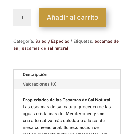
Escamas
Añadir al carrito
de
Sal
Natural
50
Categoría:
Sales y Especias
Etiquetas:
escamas de
gr
sal
,
escamas de sal natural
cantidad
Descripción
Valoraciones (0)
Propiedades de las Escamas de Sal Natural
Las escamas de sal natural proceden de las
aguas cristalinas del Mediterráneo y son
una alternativa más saludable a la sal de
mesa convencional. Su recolección se