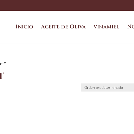
Inicio
Aceite de Oliva
vinamiel
N
et”
t