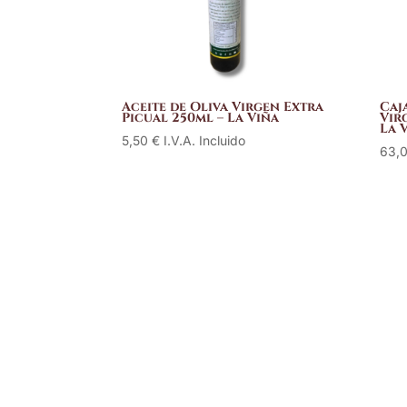
Aceite de Oliva Virgen Extra
Caj
Picual 250ml – La Viña
Vir
La 
5,50
€
I.V.A. Incluido
63,